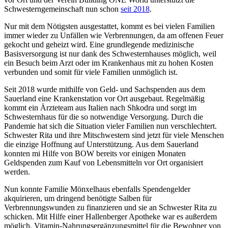
Schwesterngemeinschaft nun schon
seit 2018
.
Nur mit dem Nötigsten ausgestattet, kommt es bei vielen Familien
immer wieder zu Unfällen wie Verbrennungen, da am offenen Feuer
gekocht und geheizt wird. Eine grundlegende medizinische
Basisversorgung ist nur dank des Schwesternhauses möglich, weil
ein Besuch beim Arzt oder im Krankenhaus mit zu hohen Kosten
verbunden und somit für viele Familien unmöglich ist.
Seit 2018 wurde mithilfe von Geld- und Sachspenden aus dem
Sauerland eine Krankenstation vor Ort ausgebaut. Regelmäßig
kommt ein Ärzteteam aus Italien nach Shkodra und sorgt im
Schwesternhaus für die so notwendige Versorgung. Durch die
Pandemie hat sich die Situation vieler Familien nun verschlechtert.
Schwester Rita und ihre Mitschwestern sind jetzt für viele Menschen
die einzige Hoffnung auf Unterstützung. Aus dem Sauerland
konnten mi Hilfe von BOW bereits vor einigen Monaten
Geldspenden zum Kauf von Lebensmitteln vor Ort organisiert
werden.
Nun konnte Familie Mönxelhaus ebenfalls Spendengelder
akquirieren, um dringend benötigte Salben für
Verbrennungswunden zu finanzieren und sie an Schwester Rita zu
schicken. Mit Hilfe einer Hallenberger Apotheke war es außerdem
möglich, Vitamin-Nahrungsergänzungsmittel für die Bewohner von