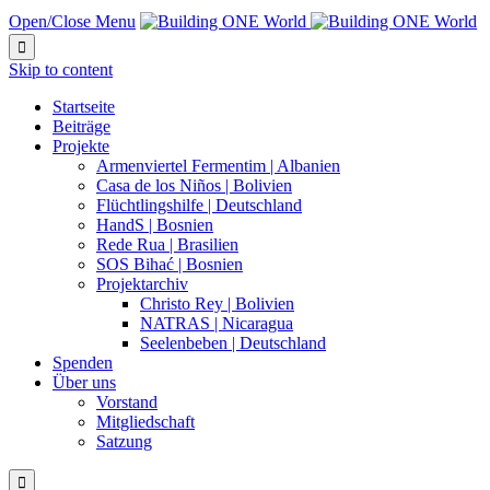
Open/Close Menu

Skip to content
Startseite
Beiträge
Projekte
Armenviertel Fermentim | Albanien
Casa de los Niños | Bolivien
Flüchtlingshilfe | Deutschland
HandS | Bosnien
Rede Rua | Brasilien
SOS Bihać | Bosnien
Projektarchiv
Christo Rey | Bolivien
NATRAS | Nicaragua
Seelenbeben | Deutschland
Spenden
Über uns
Vorstand
Mitgliedschaft
Satzung
