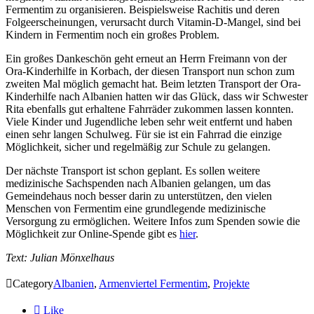
Fermentim zu organisieren. Beispielsweise Rachitis und deren
Folgeerscheinungen, verursacht durch Vitamin-D-Mangel, sind bei
Kindern in Fermentim noch ein großes Problem.
Ein großes Dankeschön geht erneut an Herrn Freimann von der
Ora-Kinderhilfe in Korbach, der diesen Transport nun schon zum
zweiten Mal möglich gemacht hat. Beim letzten Transport der Ora-
Kinderhilfe nach Albanien hatten wir das Glück, dass wir Schwester
Rita ebenfalls gut erhaltene Fahrräder zukommen lassen konnten.
Viele Kinder und Jugendliche leben sehr weit entfernt und haben
einen sehr langen Schulweg. Für sie ist ein Fahrrad die einzige
Möglichkeit, sicher und regelmäßig zur Schule zu gelangen.
Der nächste Transport ist schon geplant. Es sollen weitere
medizinische Sachspenden nach Albanien gelangen, um das
Gemeindehaus noch besser darin zu unterstützen, den vielen
Menschen von Fermentim eine grundlegende medizinische
Versorgung zu ermöglichen. Weitere Infos zum Spenden sowie die
Möglichkeit zur Online-Spende gibt es
hier
.
Text: Julian Mönxelhaus

Category
Albanien
,
Armenviertel Fermentim
,
Projekte

Like