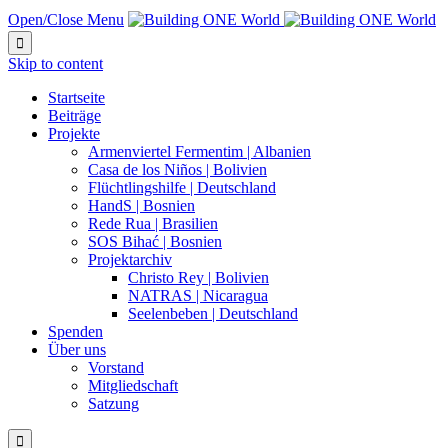
Open/Close Menu

Skip to content
Startseite
Beiträge
Projekte
Armenviertel Fermentim | Albanien
Casa de los Niños | Bolivien
Flüchtlingshilfe | Deutschland
HandS | Bosnien
Rede Rua | Brasilien
SOS Bihać | Bosnien
Projektarchiv
Christo Rey | Bolivien
NATRAS | Nicaragua
Seelenbeben | Deutschland
Spenden
Über uns
Vorstand
Mitgliedschaft
Satzung
