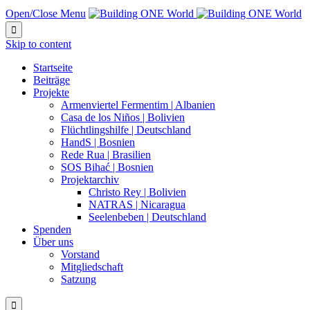
Open/Close Menu

Skip to content
Startseite
Beiträge
Projekte
Armenviertel Fermentim | Albanien
Casa de los Niños | Bolivien
Flüchtlingshilfe | Deutschland
HandS | Bosnien
Rede Rua | Brasilien
SOS Bihać | Bosnien
Projektarchiv
Christo Rey | Bolivien
NATRAS | Nicaragua
Seelenbeben | Deutschland
Spenden
Über uns
Vorstand
Mitgliedschaft
Satzung
