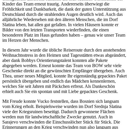
Kinder das Team erneut traurig. Andererseits überwiegt die
Fröhlichkeit und Dankbarkeit, die dank der guten Unterstützung aus
Deutschland durch die strahlenden Augen deutlich wird. Auch das
alljährliche Wiedersehen mit den älteren Menschen, die im Dorf
Slatina leben, hat allen gut gefallen. In vielen Häusern konnte er
Bilder von den letzten Transporten wiederfinden, die einen
besonderen Platz im Haus gefunden haben – genau wie unser Team
im Herzen der Menschen.
In diesem Jahr wurde die übliche Reiseroute durch den anstehenden
Weihnachtsstress in den Heimen und Tagesstätten etwas abgeändert,
aber dank Bobbys Orientierungstalent konnten alle Pakete
abgegeben werden. Erneut konnte das Team von BOW sehr viele
Geschenke direkt an die gewünschten Empfänger übergeben. Auch
Thea, unser neues Mitglied, konnte Ihr eigenständig gepacktes Paket
persönlich übergeben und endlich das Mädchen kennenlernen,
welches Sie seit Jahren mit Päckchen erfreut. Als Dankeschön
erhielt auch Sie ein spontan und mit Liebe gepacktes Geschenk.
Mit Freude konnte Vucko feststellen, dass Bosnien sich langsam
vom Krieg erholt. Beispielsweise wurden im Dorf Srednja Slatina
viele der Kriegsruinen beseitigt. Dadurch gewonnene Flächen
werden nun für landwirtschaftliche Zwecke genutzt. Auch in
Sarajevo verschwinden die Einschusslöcher Stück für Stück. Die
Erinnerungen an den Krieg verschwinden nun also langsam aus