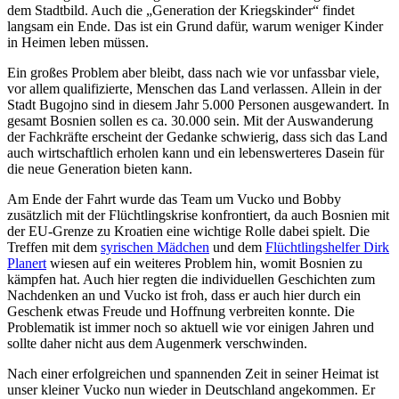
dem Stadtbild. Auch die „Generation der Kriegskinder“ findet
langsam ein Ende. Das ist ein Grund dafür, warum weniger Kinder
in Heimen leben müssen.
Ein großes Problem aber bleibt, dass nach wie vor unfassbar viele,
vor allem qualifizierte, Menschen das Land verlassen. Allein in der
Stadt Bugojno sind in diesem Jahr 5.000 Personen ausgewandert. In
gesamt Bosnien sollen es ca. 30.000 sein. Mit der Auswanderung
der Fachkräfte erscheint der Gedanke schwierig, dass sich das Land
auch wirtschaftlich erholen kann und ein lebenswerteres Dasein für
die neue Generation bieten kann.
Am Ende der Fahrt wurde das Team um Vucko und Bobby
zusätzlich mit der Flüchtlingskrise konfrontiert, da auch Bosnien mit
der EU-Grenze zu Kroatien eine wichtige Rolle dabei spielt. Die
Treffen mit dem
syrischen Mädchen
und dem
Flüchtlingshelfer Dirk
Planert
wiesen auf ein weiteres Problem hin, womit Bosnien zu
kämpfen hat. Auch hier regten die individuellen Geschichten zum
Nachdenken an und Vucko ist froh, dass er auch hier durch ein
Geschenk etwas Freude und Hoffnung verbreiten konnte. Die
Problematik ist immer noch so aktuell wie vor einigen Jahren und
sollte daher nicht aus dem Augenmerk verschwinden.
Nach einer erfolgreichen und spannenden Zeit in seiner Heimat ist
unser kleiner Vucko nun wieder in Deutschland angekommen. Er