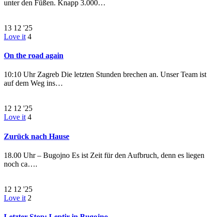
unter den Füßen. Knapp 3.000…
13
12 '25
Love it
4
On the road again
10:10 Uhr Zagreb Die letzten Stunden brechen an. Unser Team ist
auf dem Weg ins…
12
12 '25
Love it
4
Zurück nach Hause
18.00 Uhr – Bugojno Es ist Zeit für den Aufbruch, denn es liegen
noch ca….
12
12 '25
Love it
2
Letzter Stop: Leptir in Bugojno