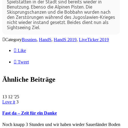
Spielstätten in der Stadt sind bereits wieder in
Benutzung. Ebenso die Alpinen Pisten. Die
Skisprungschanzen und die Bobbahn wurden nach
den Zerstörungen während des Jugoslawien-Krieges
nicht wieder instand gesetzt. Beides dient nun als
Sightseeing Ziel.

Category
Bosnien
,
HandS
,
HandS 2019
,
LiveTicker 2019

Like

Tweet
Ähnliche Beiträge
13
12 '25
Love it
3
Fast da – Zeit für ein Danke
Noch knapp 3 Stunden und wir haben wieder Sauerländer Boden