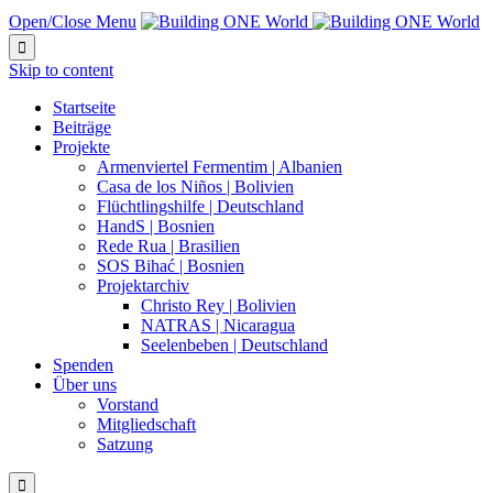
Open/Close Menu

Skip to content
Startseite
Beiträge
Projekte
Armenviertel Fermentim | Albanien
Casa de los Niños | Bolivien
Flüchtlingshilfe | Deutschland
HandS | Bosnien
Rede Rua | Brasilien
SOS Bihać | Bosnien
Projektarchiv
Christo Rey | Bolivien
NATRAS | Nicaragua
Seelenbeben | Deutschland
Spenden
Über uns
Vorstand
Mitgliedschaft
Satzung
