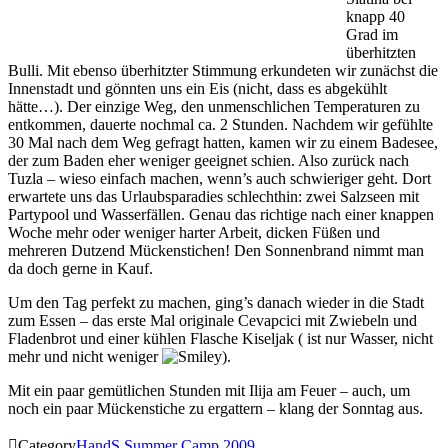
knapp 40
Grad im
überhitzten
Bulli. Mit ebenso überhitzter Stimmung erkundeten wir zunächst die
Innenstadt und gönnten uns ein Eis (nicht, dass es abgekühlt
hätte…). Der einzige Weg, den unmenschlichen Temperaturen zu
entkommen, dauerte nochmal ca. 2 Stunden. Nachdem wir gefühlte
30 Mal nach dem Weg gefragt hatten, kamen wir zu einem Badesee,
der zum Baden eher weniger geeignet schien. Also zurück nach
Tuzla – wieso einfach machen, wenn’s auch schwieriger geht. Dort
erwartete uns das Urlaubsparadies schlechthin: zwei Salzseen mit
Partypool und Wasserfällen. Genau das richtige nach einer knappen
Woche mehr oder weniger harter Arbeit, dicken Füßen und
mehreren Dutzend Mückenstichen! Den Sonnenbrand nimmt man
da doch gerne in Kauf.
Um den Tag perfekt zu machen, ging’s danach wieder in die Stadt
zum Essen – das erste Mal originale Cevapcici mit Zwiebeln und
Fladenbrot und einer kühlen Flasche Kiseljak ( ist nur Wasser, nicht
mehr und nicht weniger
).
Mit ein paar gemütlichen Stunden mit Ilija am Feuer – auch, um
noch ein paar Mückenstiche zu ergattern – klang der Sonntag aus.

Category
HandS Summer Camp 2009