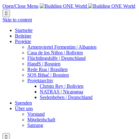
Open/Close Menu

Skip to content
Startseite
Beiträge
Projekte
Armenviertel Fermentim | Albanien
Casa de los Niños | Bolivien
Flüchtlingshilfe | Deutschland
HandS | Bosnien
Rede Rua | Brasilien
SOS Bihać | Bosnien
Projektarchiv
Christo Rey | Bolivien
NATRAS | Nicaragua
Seelenbeben | Deutschland
Spenden
Über uns
Vorstand
Mitgliedschaft
Satzung
