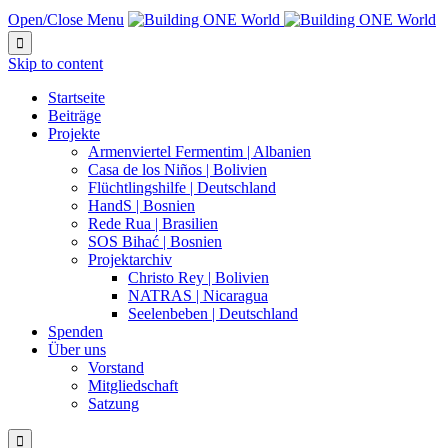
Open/Close Menu

Skip to content
Startseite
Beiträge
Projekte
Armenviertel Fermentim | Albanien
Casa de los Niños | Bolivien
Flüchtlingshilfe | Deutschland
HandS | Bosnien
Rede Rua | Brasilien
SOS Bihać | Bosnien
Projektarchiv
Christo Rey | Bolivien
NATRAS | Nicaragua
Seelenbeben | Deutschland
Spenden
Über uns
Vorstand
Mitgliedschaft
Satzung
