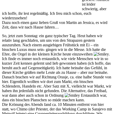
ist leider
schwierig, aber
ich hoffe, ihr lest regelmäßig. Ich freu mich schon, euch
wiederzusehen!
Dazu noch einen ganz lieben Gruß von Martin an Jessica, es wird
Zeit, dass wir nach Hause fahren…
So, jetzt zum Sonntag: ein ganz typischer Tag. Heut haben wir
relativ lang geschlafen, um uns von den Strapazen gestern
auszuruhen. Nach einem ausgiebigen Frühstück mit Ei – ein
bisschen Luxus muss sein- gingen wir in die Messe. Ich hatte die
Ehre, die Orgel in der kleinen Kirche heute einzuweihen
.
Ich finde es immer noch erstaunlich, wie viele Menschen wir in so
kurzer Zeit kennen gelernt und lieb gewonnen haben (ich hoffe, das
beruht auch auf Gegenseitigkeit). Ich hatte beinahe das Gefühl, in
dieser Kirche grüßen mehr Leute als zu Hause – aber nur beinahe.
Danach brachen wir auf Richtung Orasje, ca. eine halbe Stunde von
hier. Eigentlich wollten wir dort zum Markt, ein bisschen
Schlendern, Handeln etc. Aber Satz mit X, vielleicht war Markt, wir
haben ihn jedenfalls nicht gefunden. Die Alternative, das Freibad,
war dann aber auch schon in Ordnung
Erstaunlich war,
dass ein bisschen Planschen so müde machen kann.
Die Krönung des Abends fand ca. 10 Minuten entfernt von hier
statt, wo Chimo (der Priester, der das Working Camp in Sarajevo mit
Meinolf leitete) eine Gruppenleiterausbildung durchführte. Wir