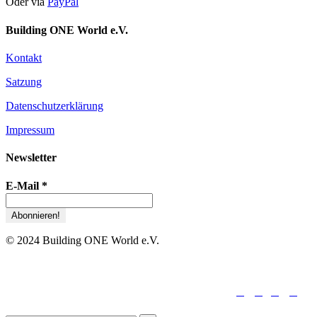
Oder via
PayPal
Building ONE World e.V.
Kontakt
Satzung
Datenschutzerklärung
Impressum
Newsletter
E-Mail
*
© 2024 Building ONE World e.V.





folge uns: