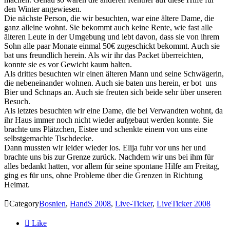
den Winter angewiesen.
Die nächste Person, die wir besuchten, war eine ältere Dame, die
ganz alleine wohnt. Sie bekommt auch keine Rente, wie fast alle
älteren Leute in der Umgebung und lebt davon, dass sie von ihrem
Sohn alle paar Monate einmal 50€ zugeschickt bekommt. Auch sie
bat uns freundlich herein. Als wir ihr das Packet überreichten,
konnte sie es vor Gewicht kaum halten.
Als drittes besuchten wir einen älteren Mann und seine Schwägerin,
die nebeneinander wohnen. Auch sie baten uns herein, er bot uns
Bier und Schnaps an. Auch sie freuten sich beide sehr über unseren
Besuch.
Als letztes besuchten wir eine Dame, die bei Verwandten wohnt, da
ihr Haus immer noch nicht wieder aufgebaut werden konnte. Sie
brachte uns Plätzchen, Eistee und schenkte einem von uns eine
selbstgemachte Tischdecke.
Dann mussten wir leider wieder los. Elija fuhr vor uns her und
brachte uns bis zur Grenze zurück. Nachdem wir uns bei ihm für
alles bedankt hatten, vor allem für seine spontane Hilfe am Freitag,
ging es für uns, ohne Probleme über die Grenzen in Richtung
Heimat.

Category
Bosnien
,
HandS 2008
,
Live-Ticker
,
LiveTicker 2008

Like