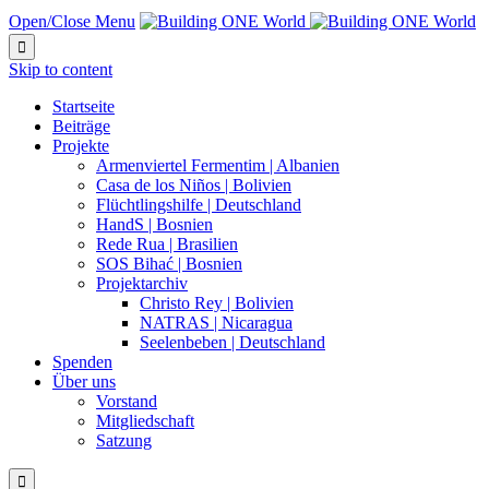
Open/Close Menu

Skip to content
Startseite
Beiträge
Projekte
Armenviertel Fermentim | Albanien
Casa de los Niños | Bolivien
Flüchtlingshilfe | Deutschland
HandS | Bosnien
Rede Rua | Brasilien
SOS Bihać | Bosnien
Projektarchiv
Christo Rey | Bolivien
NATRAS | Nicaragua
Seelenbeben | Deutschland
Spenden
Über uns
Vorstand
Mitgliedschaft
Satzung
