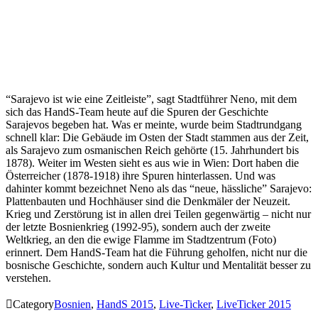
“Sarajevo ist wie eine Zeitleiste”, sagt Stadtführer Neno, mit dem
sich das HandS-Team heute auf die Spuren der Geschichte
Sarajevos begeben hat. Was er meinte, wurde beim Stadtrundgang
schnell klar: Die Gebäude im Osten der Stadt stammen aus der Zeit,
als Sarajevo zum osmanischen Reich gehörte (15. Jahrhundert bis
1878). Weiter im Westen sieht es aus wie in Wien: Dort haben die
Österreicher (1878-1918) ihre Spuren hinterlassen. Und was
dahinter kommt bezeichnet Neno als das “neue, hässliche” Sarajevo:
Plattenbauten und Hochhäuser sind die Denkmäler der Neuzeit.
Krieg und Zerstörung ist in allen drei Teilen gegenwärtig – nicht nur
der letzte Bosnienkrieg (1992-95), sondern auch der zweite
Weltkrieg, an den die ewige Flamme im Stadtzentrum (Foto)
erinnert. Dem HandS-Team hat die Führung geholfen, nicht nur die
bosnische Geschichte, sondern auch Kultur und Mentalität besser zu
verstehen.

Category
Bosnien
,
HandS 2015
,
Live-Ticker
,
LiveTicker 2015