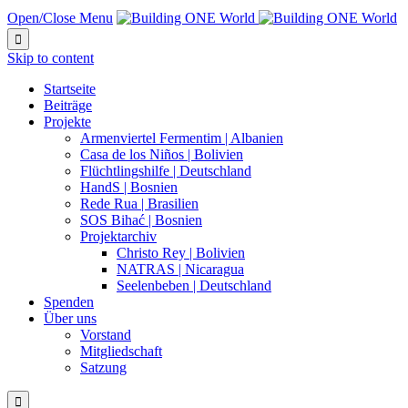
Open/Close Menu

Skip to content
Startseite
Beiträge
Projekte
Armenviertel Fermentim | Albanien
Casa de los Niños | Bolivien
Flüchtlingshilfe | Deutschland
HandS | Bosnien
Rede Rua | Brasilien
SOS Bihać | Bosnien
Projektarchiv
Christo Rey | Bolivien
NATRAS | Nicaragua
Seelenbeben | Deutschland
Spenden
Über uns
Vorstand
Mitgliedschaft
Satzung
