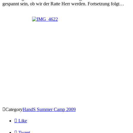
gespannt sein, ob wir der Ratte Herr werden. Fortsetzung folgt…

Category
HandS Summer Camp 2009

Like

Tweet