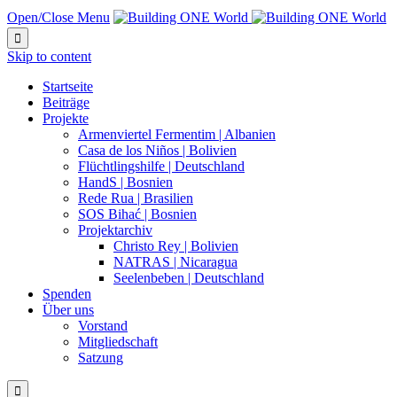
Open/Close Menu

Skip to content
Startseite
Beiträge
Projekte
Armenviertel Fermentim | Albanien
Casa de los Niños | Bolivien
Flüchtlingshilfe | Deutschland
HandS | Bosnien
Rede Rua | Brasilien
SOS Bihać | Bosnien
Projektarchiv
Christo Rey | Bolivien
NATRAS | Nicaragua
Seelenbeben | Deutschland
Spenden
Über uns
Vorstand
Mitgliedschaft
Satzung
