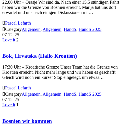
22.00 Uhr – Orasje Wir sind da. Nach einer 15,5 stündigen Fahrt
haben wir die Grenze von Bosnien erreicht. Marija hat uns dort
erwartet und uns nach einigen Diskussionen mit…

Pascal Lefarth

Category
Allgemein
,
Allgemein
,
HandS
,
HandS 2025
07
12 '25
Love it
2
Bok, Hrvatska (Hallo Kroatien)
17:30 Uhr – Kroatische Grenze Unser Team hat die Grenze von
Kroatien erreicht. Nicht mehr lange und wir haben es geschafft.
Gleich wird noch ein kurzer Stop eingelegt, um etwas…

Pascal Lefarth

Category
Allgemein
,
Allgemein
,
HandS
,
HandS 2025
07
12 '25
Love it
1
Bosnien wir kommen