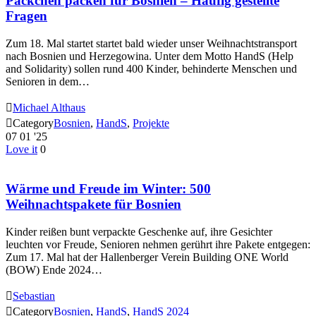
Päckchen packen für Bosnien – Häufig gestellte
Fragen
Zum 18. Mal startet startet bald wieder unser Weihnachtstransport
nach Bosnien und Herzegowina. Unter dem Motto HandS (Help
and Solidarity) sollen rund 400 Kinder, behinderte Menschen und
Senioren in dem…

Michael Althaus

Category
Bosnien
,
HandS
,
Projekte
07
01 '25
Love it
0
Wärme und Freude im Winter: 500
Weihnachtspakete für Bosnien
Kinder reißen bunt verpackte Geschenke auf, ihre Gesichter
leuchten vor Freude, Senioren nehmen gerührt ihre Pakete entgegen:
Zum 17. Mal hat der Hallenberger Verein Building ONE World
(BOW) Ende 2024…

Sebastian

Category
Bosnien
,
HandS
,
HandS 2024