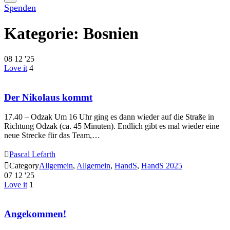
Spenden
Kategorie:
Bosnien
08
12 '25
Love it
4
Der Nikolaus kommt
17.40 – Odzak Um 16 Uhr ging es dann wieder auf die Straße in
Richtung Odzak (ca. 45 Minuten). Endlich gibt es mal wieder eine
neue Strecke für das Team,…

Pascal Lefarth

Category
Allgemein
,
Allgemein
,
HandS
,
HandS 2025
07
12 '25
Love it
1
Angekommen!