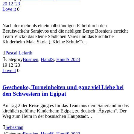
20
12 '23
Love it
0
Nach der mehr als eineinhalbstündigen Fahrt durch den
Berufsverkehr Sarajevos und die nebligen Berge Bosniens erreicht
Team Vucko das kleine Städtchen Vares und das kirchliche
Kinderheim Mala Skola („Kleine Schule“)…

Pascal Lefarth

Category
Bosnien
,
HandS
,
HandS 2023
19
12 '23
Love it
0
Geschenke, Turneinheiten und ganz viel Liebe bei
den Schwestern im Egipat
An Tag 2 der Reise ging es für das Team aus dem Sauerland in das
kirchlich geführte Kinderheim Egipat, zu deutsch „Ägypten“. Der
Weg zum Heim in der bosnischen Hauptstadt…

Sebastian

Category
Bosnien
,
HandS
,
HandS 2023