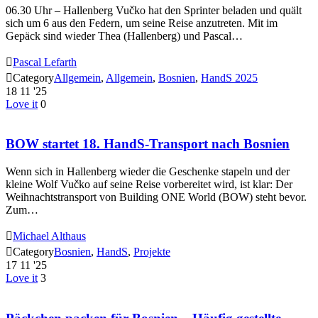
06.30 Uhr – Hallenberg Vučko hat den Sprinter beladen und quält
sich um 6 aus den Federn, um seine Reise anzutreten. Mit im
Gepäck sind wieder Thea (Hallenberg) und Pascal…

Pascal Lefarth

Category
Allgemein
,
Allgemein
,
Bosnien
,
HandS 2025
18
11 '25
Love it
0
BOW startet 18. HandS-Transport nach Bosnien
Wenn sich in Hallenberg wieder die Geschenke stapeln und der
kleine Wolf Vučko auf seine Reise vorbereitet wird, ist klar: Der
Weihnachtstransport von Building ONE World (BOW) steht bevor.
Zum…

Michael Althaus

Category
Bosnien
,
HandS
,
Projekte
17
11 '25
Love it
3