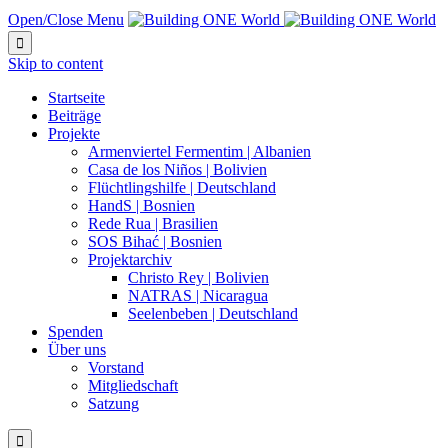
Open/Close Menu

Skip to content
Startseite
Beiträge
Projekte
Armenviertel Fermentim | Albanien
Casa de los Niños | Bolivien
Flüchtlingshilfe | Deutschland
HandS | Bosnien
Rede Rua | Brasilien
SOS Bihać | Bosnien
Projektarchiv
Christo Rey | Bolivien
NATRAS | Nicaragua
Seelenbeben | Deutschland
Spenden
Über uns
Vorstand
Mitgliedschaft
Satzung
