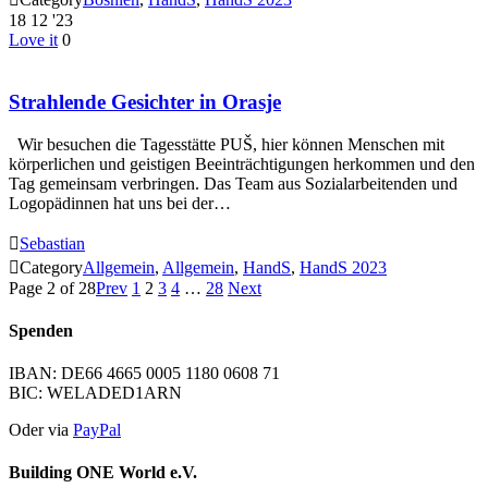
18
12 '23
Love it
0
Strahlende Gesichter in Orasje
Wir besuchen die Tagesstätte PUŠ, hier können Menschen mit
körperlichen und geistigen Beeinträchtigungen herkommen und den
Tag gemeinsam verbringen. Das Team aus Sozialarbeitenden und
Logopädinnen hat uns bei der…

Sebastian

Category
Allgemein
,
Allgemein
,
HandS
,
HandS 2023
Page 2 of 28
Prev
1
2
3
4
…
28
Next
Spenden
IBAN: DE66 4665 0005 1180 0608 71
BIC: WELADED1ARN
Oder via
PayPal
Building ONE World e.V.