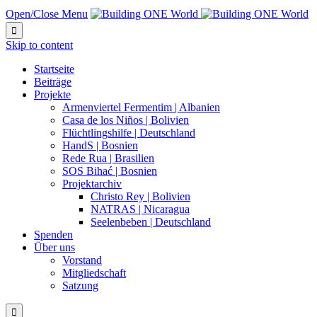
Open/Close Menu

Skip to content
Startseite
Beiträge
Projekte
Armenviertel Fermentim | Albanien
Casa de los Niños | Bolivien
Flüchtlingshilfe | Deutschland
HandS | Bosnien
Rede Rua | Brasilien
SOS Bihać | Bosnien
Projektarchiv
Christo Rey | Bolivien
NATRAS | Nicaragua
Seelenbeben | Deutschland
Spenden
Über uns
Vorstand
Mitgliedschaft
Satzung
