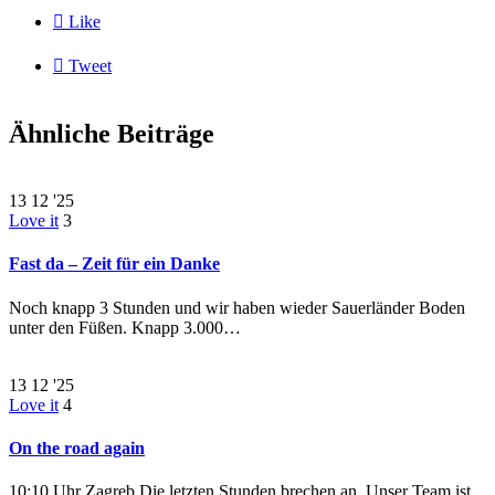

Like

Tweet
Ähnliche Beiträge
13
12 '25
Love it
3
Fast da – Zeit für ein Danke
Noch knapp 3 Stunden und wir haben wieder Sauerländer Boden
unter den Füßen. Knapp 3.000…
13
12 '25
Love it
4
On the road again
10:10 Uhr Zagreb Die letzten Stunden brechen an. Unser Team ist