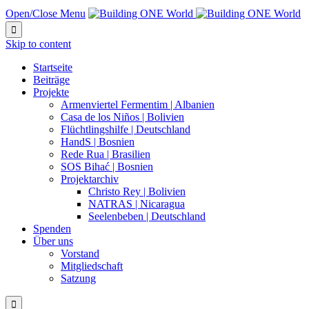
Open/Close Menu

Skip to content
Startseite
Beiträge
Projekte
Armenviertel Fermentim | Albanien
Casa de los Niños | Bolivien
Flüchtlingshilfe | Deutschland
HandS | Bosnien
Rede Rua | Brasilien
SOS Bihać | Bosnien
Projektarchiv
Christo Rey | Bolivien
NATRAS | Nicaragua
Seelenbeben | Deutschland
Spenden
Über uns
Vorstand
Mitgliedschaft
Satzung
