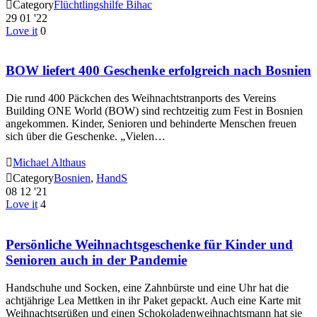

Category
Flüchtlingshilfe Bihac
29
01 '22
Love it
0
BOW liefert 400 Geschenke erfolgreich nach Bosnien
Die rund 400 Päckchen des Weihnachtstranports des Vereins
Building ONE World (BOW) sind rechtzeitig zum Fest in Bosnien
angekommen. Kinder, Senioren und behinderte Menschen freuen
sich über die Geschenke. „Vielen…

Michael Althaus

Category
Bosnien
,
HandS
08
12 '21
Love it
4
Persönliche Weihnachtsgeschenke für Kinder und
Senioren auch in der Pandemie
Handschuhe und Socken, eine Zahnbürste und eine Uhr hat die
achtjährige Lea Mettken in ihr Paket gepackt. Auch eine Karte mit
Weihnachtsgrüßen und einen Schokoladenweihnachtsmann hat sie