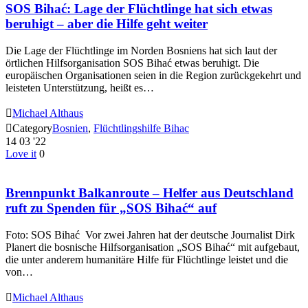
SOS Bihać: Lage der Flüchtlinge hat sich etwas
beruhigt – aber die Hilfe geht weiter
Die Lage der Flüchtlinge im Norden Bosniens hat sich laut der
örtlichen Hilfsorganisation SOS Bihać etwas beruhigt. Die
europäischen Organisationen seien in die Region zurückgekehrt und
leisteten Unterstützung, heißt es…

Michael Althaus

Category
Bosnien
,
Flüchtlingshilfe Bihac
14
03 '22
Love it
0
Brennpunkt Balkanroute – Helfer aus Deutschland
ruft zu Spenden für „SOS Bihać“ auf
Foto: SOS Bihać Vor zwei Jahren hat der deutsche Journalist Dirk
Planert die bosnische Hilfsorganisation „SOS Bihać“ mit aufgebaut,
die unter anderem humanitäre Hilfe für Flüchtlinge leistet und die
von…

Michael Althaus