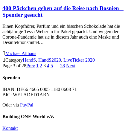
400 Päckchen gehen auf die Reise nach Bosnien –
Spender gesucht
Einen Kopfhörer, Parfüm und ein bisschen Schokolade hat die
achtjährige Tessa Weber in ihr Paket gepackt. Und wegen der
Corona-Pandemie hat sie in diesem Jahr auch eine Maske und
Desinfektionsmittel…

Michael Althaus

Category
HandS
,
HandS2020
,
LiveTicker 2020
Page 3 of 28
Prev
1
2
3
4
5
…
28
Next
Spenden
IBAN: DE66 4665 0005 1180 0608 71
BIC: WELADED1ARN
Oder via
PayPal
Building ONE World e.V.
Kontakt