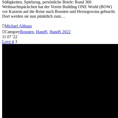
Süßigkeiten, Spielzeug, persönliche Briefe: Rund 360
Weihnachtspäckchen hat der Verein Building ONE World (BOW)
vor Kurzem auf die Reise nach Bosnien und Herzegowina gebracht.
Dort werden sie nun pünktlich zum…

Michael Althaus

Category
Bosnien
,
HandS
,
HandS 2022
11
07 '22
Love it
3