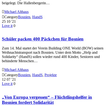
beigelegt. Die Hallenbergerin…

Michael Althaus

Category
Bosnien
,
HandS
25
10 '21
Love it
0
Schüler packen 400 Päckchen für Bosnien
Zum 14. Mal startet der Verein Building ONE World (BOW) seinen
Weihnachtstransport nach Bosnien. Unter dem Motto „Help and
Solidarity“ (HandS) sollen wieder rund 400 Kinder, Senioren und
behinderte Menschen…

Michael Althaus

Category
Bosnien
,
HandS
,
Projekte
12
07 '21
Love it
0
„Von Europa vergessen“ – Flüchtlingshelfer in
Bosnien fordert Solidarität