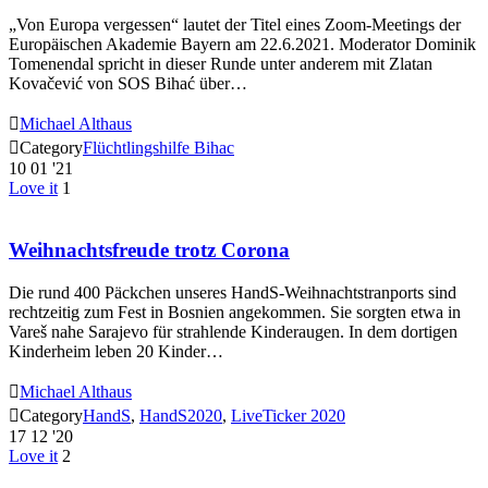
„Von Europa vergessen“ lautet der Titel eines Zoom-Meetings der
Europäischen Akademie Bayern am 22.6.2021. Moderator Dominik
Tomenendal spricht in dieser Runde unter anderem mit Zlatan
Kovačević von SOS Bihać über…

Michael Althaus

Category
Flüchtlingshilfe Bihac
10
01 '21
Love it
1
Weihnachtsfreude trotz Corona
Die rund 400 Päckchen unseres HandS-Weihnachtstranports sind
rechtzeitig zum Fest in Bosnien angekommen. Sie sorgten etwa in
Vareš nahe Sarajevo für strahlende Kinderaugen. In dem dortigen
Kinderheim leben 20 Kinder…

Michael Althaus

Category
HandS
,
HandS2020
,
LiveTicker 2020
17
12 '20
Love it
2