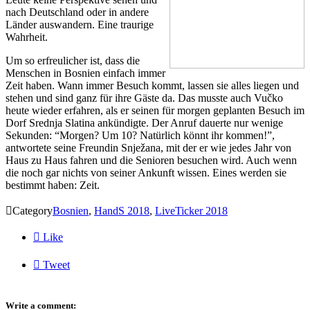
nach Deutschland oder in andere
Länder auswandern. Eine traurige
Wahrheit.
Um so erfreulicher ist, dass die
Menschen in Bosnien einfach immer
Zeit haben. Wann immer Besuch kommt, lassen sie alles liegen und
stehen und sind ganz für ihre Gäste da. Das musste auch Vučko
heute wieder erfahren, als er seinen für morgen geplanten Besuch im
Dorf Srednja Slatina ankündigte. Der Anruf dauerte nur wenige
Sekunden: “Morgen? Um 10? Natürlich könnt ihr kommen!”,
antwortete seine Freundin Snježana, mit der er wie jedes Jahr von
Haus zu Haus fahren und die Senioren besuchen wird. Auch wenn
die noch gar nichts von seiner Ankunft wissen. Eines werden sie
bestimmt haben: Zeit.

Category
Bosnien
,
HandS 2018
,
LiveTicker 2018

Like

Tweet
Write a comment: