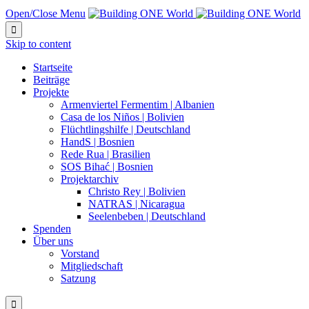
Open/Close Menu

Skip to content
Startseite
Beiträge
Projekte
Armenviertel Fermentim | Albanien
Casa de los Niños | Bolivien
Flüchtlingshilfe | Deutschland
HandS | Bosnien
Rede Rua | Brasilien
SOS Bihać | Bosnien
Projektarchiv
Christo Rey | Bolivien
NATRAS | Nicaragua
Seelenbeben | Deutschland
Spenden
Über uns
Vorstand
Mitgliedschaft
Satzung
