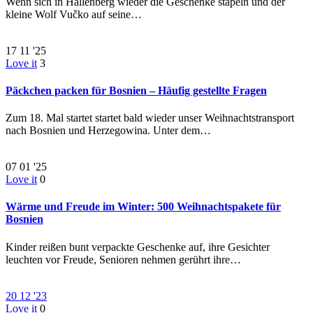
Wenn sich in Hallenberg wieder die Geschenke stapeln und der
kleine Wolf Vučko auf seine…
17
11 '25
Love it
3
Päckchen packen für Bosnien – Häufig gestellte Fragen
Zum 18. Mal startet startet bald wieder unser Weihnachtstransport
nach Bosnien und Herzegowina. Unter dem…
07
01 '25
Love it
0
Wärme und Freude im Winter: 500 Weihnachtspakete für
Bosnien
Kinder reißen bunt verpackte Geschenke auf, ihre Gesichter
leuchten vor Freude, Senioren nehmen gerührt ihre…
20
12 '23
Love it
0