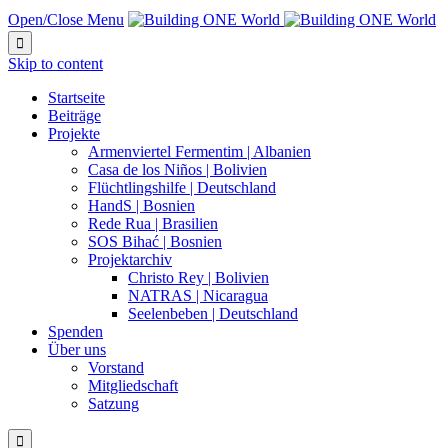
Open/Close Menu

Skip to content
Startseite
Beiträge
Projekte
Armenviertel Fermentim | Albanien
Casa de los Niños | Bolivien
Flüchtlingshilfe | Deutschland
HandS | Bosnien
Rede Rua | Brasilien
SOS Bihać | Bosnien
Projektarchiv
Christo Rey | Bolivien
NATRAS | Nicaragua
Seelenbeben | Deutschland
Spenden
Über uns
Vorstand
Mitgliedschaft
Satzung
