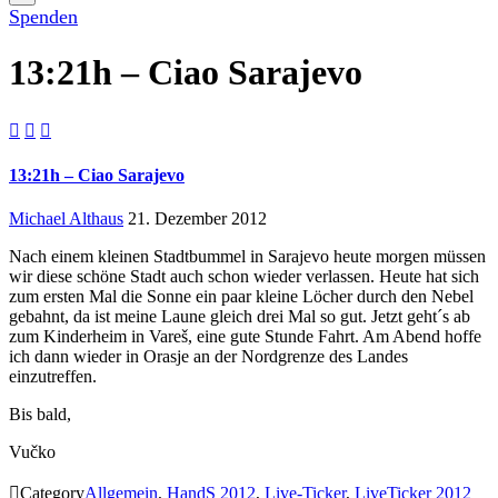
Spenden
13:21h – Ciao Sarajevo



13:21h – Ciao Sarajevo
Michael Althaus
21. Dezember 2012
Nach einem kleinen Stadtbummel in Sarajevo heute morgen müssen
wir diese schöne Stadt auch schon wieder verlassen. Heute hat sich
zum ersten Mal die Sonne ein paar kleine Löcher durch den Nebel
gebahnt, da ist meine Laune gleich drei Mal so gut. Jetzt geht´s ab
zum Kinderheim in Vareš, eine gute Stunde Fahrt. Am Abend hoffe
ich dann wieder in Orasje an der Nordgrenze des Landes
einzutreffen.
Bis bald,
Vučko

Category
Allgemein
,
HandS 2012
,
Live-Ticker
,
LiveTicker 2012