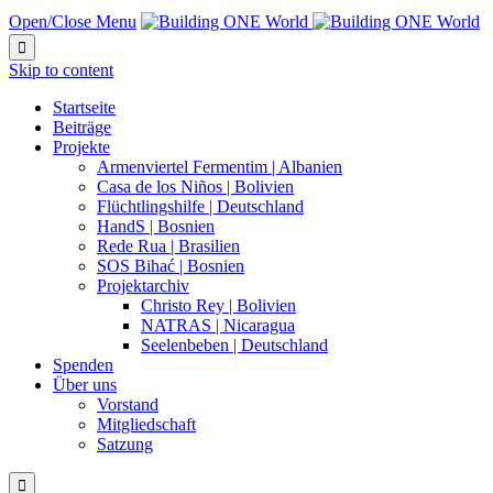
Open/Close Menu

Skip to content
Startseite
Beiträge
Projekte
Armenviertel Fermentim | Albanien
Casa de los Niños | Bolivien
Flüchtlingshilfe | Deutschland
HandS | Bosnien
Rede Rua | Brasilien
SOS Bihać | Bosnien
Projektarchiv
Christo Rey | Bolivien
NATRAS | Nicaragua
Seelenbeben | Deutschland
Spenden
Über uns
Vorstand
Mitgliedschaft
Satzung
