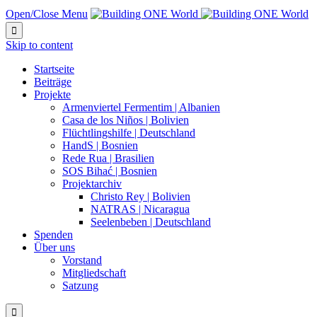
Open/Close Menu

Skip to content
Startseite
Beiträge
Projekte
Armenviertel Fermentim | Albanien
Casa de los Niños | Bolivien
Flüchtlingshilfe | Deutschland
HandS | Bosnien
Rede Rua | Brasilien
SOS Bihać | Bosnien
Projektarchiv
Christo Rey | Bolivien
NATRAS | Nicaragua
Seelenbeben | Deutschland
Spenden
Über uns
Vorstand
Mitgliedschaft
Satzung
