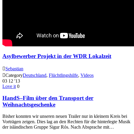
Asylbewerber Projekt in der WDR Lokalzeit

Sebastian

Category
Deutschland
,
Flüchtlingshilfe
,
Videos
03
12 '13
Love it
0
HandS–Film über den Transport der
Weihnachtsgeschenke
Bisher konnten wir unseren neuen Trailer nur in kleinem Kreis bei
Vorträgen zeigen. Dies lag an den Rechten für die hinterlegte Musik
der isländischen Gruppe Sigur Rós. Nach Absprache mit…