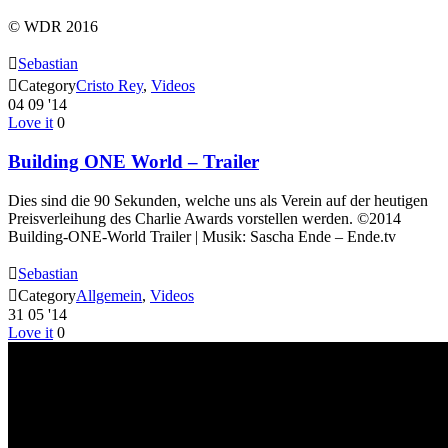
© WDR 2016

Sebastian

Category
Cristo Rey
,
Videos
04
09 '14
Love it
0
Building ONE World – Trailer
Dies sind die 90 Sekunden, welche uns als Verein auf der heutigen
Preisverleihung des Charlie Awards vorstellen werden. ©2014
Building-ONE-World Trailer | Musik: Sascha Ende – Ende.tv

Sebastian

Category
Allgemein
,
Videos
31
05 '14
Love it
0