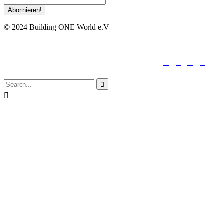
© 2024 Building ONE World e.V.





folge uns:

