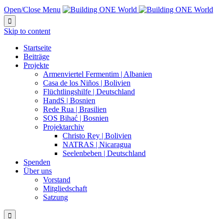
Open/Close Menu

Skip to content
Startseite
Beiträge
Projekte
Armenviertel Fermentim | Albanien
Casa de los Niños | Bolivien
Flüchtlingshilfe | Deutschland
HandS | Bosnien
Rede Rua | Brasilien
SOS Bihać | Bosnien
Projektarchiv
Christo Rey | Bolivien
NATRAS | Nicaragua
Seelenbeben | Deutschland
Spenden
Über uns
Vorstand
Mitgliedschaft
Satzung
