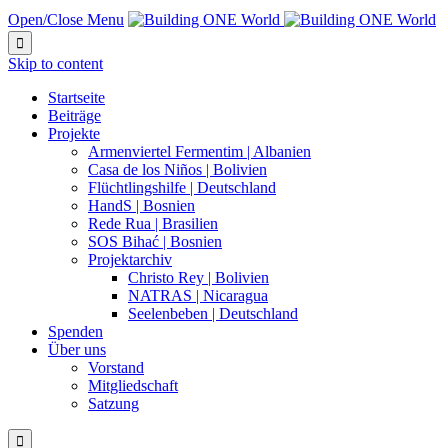
Open/Close Menu

Skip to content
Startseite
Beiträge
Projekte
Armenviertel Fermentim | Albanien
Casa de los Niños | Bolivien
Flüchtlingshilfe | Deutschland
HandS | Bosnien
Rede Rua | Brasilien
SOS Bihać | Bosnien
Projektarchiv
Christo Rey | Bolivien
NATRAS | Nicaragua
Seelenbeben | Deutschland
Spenden
Über uns
Vorstand
Mitgliedschaft
Satzung
