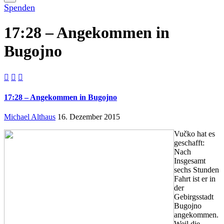
Spenden
17:28 – Angekommen in
Bugojno



17:28 – Angekommen in Bugojno
Michael Althaus
16. Dezember 2015
Vučko hat es
geschafft:
Nach
Insgesamt
sechs Stunden
Fahrt ist er in
der
Gebirgsstadt
Bugojno
angekommen.
Weil die