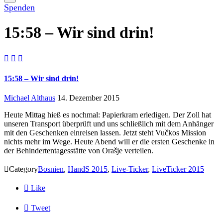
Spenden
15:58 – Wir sind drin!



15:58 – Wir sind drin!
Michael Althaus
14. Dezember 2015
Heute Mittag hieß es nochmal: Papierkram erledigen. Der Zoll hat
unseren Transport überprüft und uns schließlich mit dem Anhänger
mit den Geschenken einreisen lassen. Jetzt steht Vučkos Mission
nichts mehr im Wege. Heute Abend will er die ersten Geschenke in
der Behindertentagesstätte von Orašje verteilen.

Category
Bosnien
,
HandS 2015
,
Live-Ticker
,
LiveTicker 2015

Like

Tweet