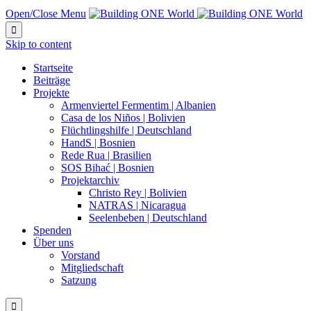
Open/Close Menu

Skip to content
Startseite
Beiträge
Projekte
Armenviertel Fermentim | Albanien
Casa de los Niños | Bolivien
Flüchtlingshilfe | Deutschland
HandS | Bosnien
Rede Rua | Brasilien
SOS Bihać | Bosnien
Projektarchiv
Christo Rey | Bolivien
NATRAS | Nicaragua
Seelenbeben | Deutschland
Spenden
Über uns
Vorstand
Mitgliedschaft
Satzung
