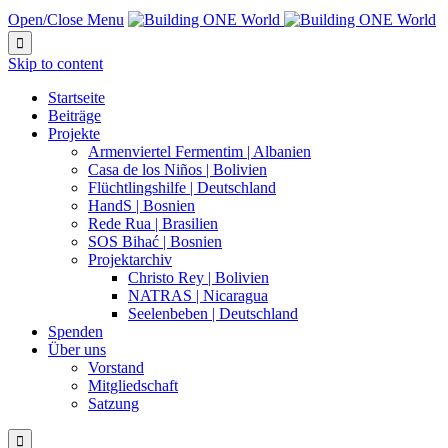
Open/Close Menu

Skip to content
Startseite
Beiträge
Projekte
Armenviertel Fermentim | Albanien
Casa de los Niños | Bolivien
Flüchtlingshilfe | Deutschland
HandS | Bosnien
Rede Rua | Brasilien
SOS Bihać | Bosnien
Projektarchiv
Christo Rey | Bolivien
NATRAS | Nicaragua
Seelenbeben | Deutschland
Spenden
Über uns
Vorstand
Mitgliedschaft
Satzung
