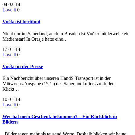
04
02 '14
Love it
0
Vučko ist berühmt
Nicht nur im Sauerland, auch in Bosnien ist Vučko mittlerweile ein
Medienstar! In Orasje hatte eine…
17
01 '14
Love it
0
Vučko in der Presse
Ein Nachbericht über unseren HandS-Transport ist in der
Mittwochs-Ausgabe (15.1.) des Sauerlandkuriers zu finden.
Klickt…
10
01 '14
Love it
0
Wer hat mein Geschenk bekommen? – Ein Rückblick in
Bildern
Bilder sagen mehr als tausend Worte. Deshalb blicken wir heute