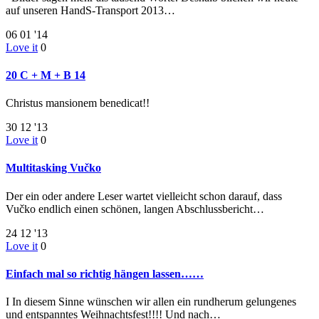
auf unseren HandS-Transport 2013…
06
01 '14
Love it
0
20 C + M + B 14
Christus mansionem benedicat!!
30
12 '13
Love it
0
Multitasking Vučko
Der ein oder andere Leser wartet vielleicht schon darauf, dass
Vučko endlich einen schönen, langen Abschlussbericht…
24
12 '13
Love it
0
Einfach mal so richtig hängen lassen……
I In diesem Sinne wünschen wir allen ein rundherum gelungenes
und entspanntes Weihnachtsfest!!!! Und nach…