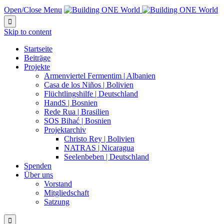
Open/Close Menu

Skip to content
Startseite
Beiträge
Projekte
Armenviertel Fermentim | Albanien
Casa de los Niños | Bolivien
Flüchtlingshilfe | Deutschland
HandS | Bosnien
Rede Rua | Brasilien
SOS Bihać | Bosnien
Projektarchiv
Christo Rey | Bolivien
NATRAS | Nicaragua
Seelenbeben | Deutschland
Spenden
Über uns
Vorstand
Mitgliedschaft
Satzung
