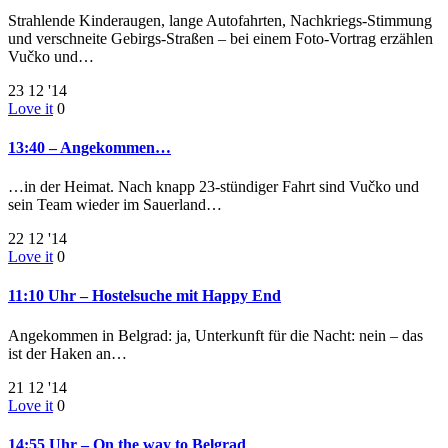
Strahlende Kinderaugen, lange Autofahrten, Nachkriegs-Stimmung
und verschneite Gebirgs-Straßen – bei einem Foto-Vortrag erzählen
Vučko und…
23
12 '14
Love it
0
13:40 – Angekommen…
…in der Heimat. Nach knapp 23-stündiger Fahrt sind Vučko und
sein Team wieder im Sauerland…
22
12 '14
Love it
0
11:10 Uhr – Hostelsuche mit Happy End
Angekommen in Belgrad: ja, Unterkunft für die Nacht: nein – das
ist der Haken an…
21
12 '14
Love it
0
14:55 Uhr – On the way to Belgrad