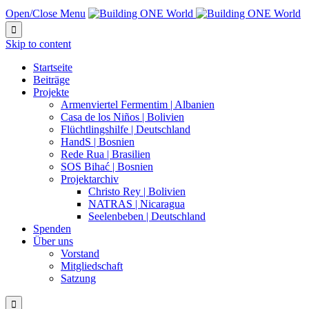
Open/Close Menu

Skip to content
Startseite
Beiträge
Projekte
Armenviertel Fermentim | Albanien
Casa de los Niños | Bolivien
Flüchtlingshilfe | Deutschland
HandS | Bosnien
Rede Rua | Brasilien
SOS Bihać | Bosnien
Projektarchiv
Christo Rey | Bolivien
NATRAS | Nicaragua
Seelenbeben | Deutschland
Spenden
Über uns
Vorstand
Mitgliedschaft
Satzung
