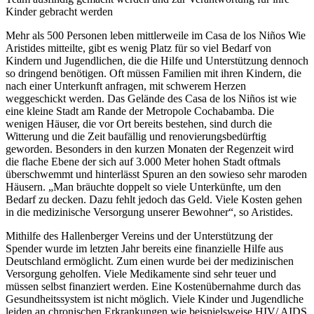
Kinder gebracht werden
Mehr als 500 Personen leben mittlerweile im Casa de los Niños Wie
Aristides mitteilte, gibt es wenig Platz für so viel Bedarf von
Kindern und Jugendlichen, die die Hilfe und Unterstützung dennoch
so dringend benötigen. Oft müssen Familien mit ihren Kindern, die
nach einer Unterkunft anfragen, mit schwerem Herzen
weggeschickt werden. Das Gelände des Casa de los Niños ist wie
eine kleine Stadt am Rande der Metropole Cochabamba. Die
wenigen Häuser, die vor Ort bereits bestehen, sind durch die
Witterung und die Zeit baufällig und renovierungsbedürftig
geworden. Besonders in den kurzen Monaten der Regenzeit wird
die flache Ebene der sich auf 3.000 Meter hohen Stadt oftmals
überschwemmt und hinterlässt Spuren an den sowieso sehr maroden
Häusern. „Man bräuchte doppelt so viele Unterkünfte, um den
Bedarf zu decken. Dazu fehlt jedoch das Geld. Viele Kosten gehen
in die medizinische Versorgung unserer Bewohner“, so Aristides.
Mithilfe des Hallenberger Vereins und der Unterstützung der
Spender wurde im letzten Jahr bereits eine finanzielle Hilfe aus
Deutschland ermöglicht. Zum einen wurde bei der medizinischen
Versorgung geholfen. Viele Medikamente sind sehr teuer und
müssen selbst finanziert werden. Eine Kostenübernahme durch das
Gesundheitssystem ist nicht möglich. Viele Kinder und Jugendliche
leiden an chronischen Erkrankungen wie beispielsweise HIV/ AIDS