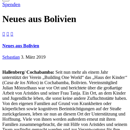
Spenden
Neues aus Bolivien



Neues aus Bolivien
Sebastian
3. März 2019
Hallenberg/ Cochabamba:
Seit nun mehr als einem Jahr
unterstützt der Verein „Building One World“ das „Haus der Kinder
“
(
Casa de los
N
i
ñ
os
) in Cochabamba, Bolivien. Vereinsmitglied
Julian Mönxelhaus war vor Ort und berichtete über die großartige
Arbeit von Aristides und seiner Frau Tanja. Ein Ort, an dem Kinder
und Jugendliche leben, die sonst keine andere Zufluchtsstätte haben.
Von den eigenen Familien auf Grund von Krankheiten oder
körperlichen sowie kognitiven Beeinträchtigungen auf der Straße
zurückgelassen, leben sie nun an diesem Ort der Unterstützung und
Hoffnung. Viele von ihnen werden außerdem erneut mit ihren
Familien zusammengebracht, die mit Hilfe von Aristides und seinem
Team ausfindig gemacht werden und zur Verantwortung für ihre