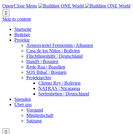
Open/Close Menu

Skip to content
Startseite
Beiträge
Projekte
Armenviertel Fermentim | Albanien
Casa de los Niños | Bolivien
Flüchtlingshilfe | Deutschland
HandS | Bosnien
Rede Rua | Brasilien
SOS Bihać | Bosnien
Projektarchiv
Christo Rey | Bolivien
NATRAS | Nicaragua
Seelenbeben | Deutschland
Spenden
Über uns
Vorstand
Mitgliedschaft
Satzung
