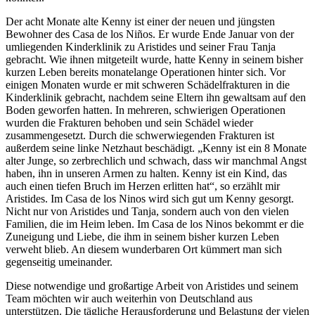
Der acht Monate alte Kenny ist einer der neuen und jüngsten
Bewohner des Casa de los Niños. Er wurde Ende Januar von der
umliegenden Kinderklinik zu Aristides und seiner Frau Tanja
gebracht. Wie ihnen mitgeteilt wurde, hatte Kenny in seinem bisher
kurzen Leben bereits monatelange Operationen hinter sich. Vor
einigen Monaten wurde er mit schweren Schädelfrakturen in die
Kinderklinik gebracht, nachdem seine Eltern ihn gewaltsam auf den
Boden geworfen hatten. In mehreren, schwierigen Operationen
wurden die Frakturen behoben und sein Schädel wieder
zusammengesetzt. Durch die schwerwiegenden Frakturen ist
außerdem seine linke Netzhaut beschädigt. „Kenny ist ein 8 Monate
alter Junge, so zerbrechlich und schwach, dass wir manchmal Angst
haben, ihn in unseren Armen zu halten. Kenny ist ein Kind, das
auch einen tiefen Bruch im Herzen erlitten hat“, so erzählt mir
Aristides. Im Casa de los Ninos wird sich gut um Kenny gesorgt.
Nicht nur von Aristides und Tanja, sondern auch von den vielen
Familien, die im Heim leben. Im Casa de los Ninos bekommt er die
Zuneigung und Liebe, die ihm in seinem bisher kurzen Leben
verweht blieb. An diesem wunderbaren Ort kümmert man sich
gegenseitig umeinander.
Diese notwendige und großartige Arbeit von Aristides und seinem
Team möchten wir auch weiterhin von Deutschland aus
unterstützen. Die tägliche Herausforderung und Belastung der vielen