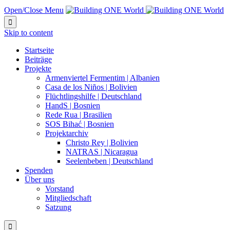
Open/Close Menu

Skip to content
Startseite
Beiträge
Projekte
Armenviertel Fermentim | Albanien
Casa de los Niños | Bolivien
Flüchtlingshilfe | Deutschland
HandS | Bosnien
Rede Rua | Brasilien
SOS Bihać | Bosnien
Projektarchiv
Christo Rey | Bolivien
NATRAS | Nicaragua
Seelenbeben | Deutschland
Spenden
Über uns
Vorstand
Mitgliedschaft
Satzung
