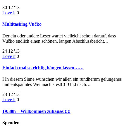
30
12 '13
Love it
0
Multitasking Vučko
Der ein oder andere Leser wartet vielleicht schon darauf, dass
Vučko endlich einen schönen, langen Abschlussbericht…
24
12 '13
Love it
0
Einfach mal so richtig hängen lassen……
I In diesem Sinne wünschen wir allen ein rundherum gelungenes
und entspanntes Weihnachtsfest!!!! Und nach…
23
12 '13
Love it
0
19:30h – Willkommen zuhause!!!!!
Spenden