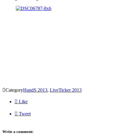

Category
HandS 2013
,
LiveTicker 2013

Like

Tweet
Write a comment: