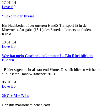
17
01 '14
Love it
0
Vučko in der Presse
Ein Nachbericht über unseren HandS-Transport ist in der
Mittwochs-Ausgabe (15.1.) des Sauerlandkuriers zu finden.
Klickt…
10
01 '14
Love it
0
Wer hat mein Geschenk bekommen? – Ein Rückblick in
Bildern
Bilder sagen mehr als tausend Worte. Deshalb blicken wir heute
auf unseren HandS-Transport 2013…
06
01 '14
Love it
0
20 C + M + B 14
Christus mansionem benedicat!!