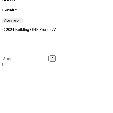
E-Mail
*
© 2024 Building ONE World e.V.





folge uns:

