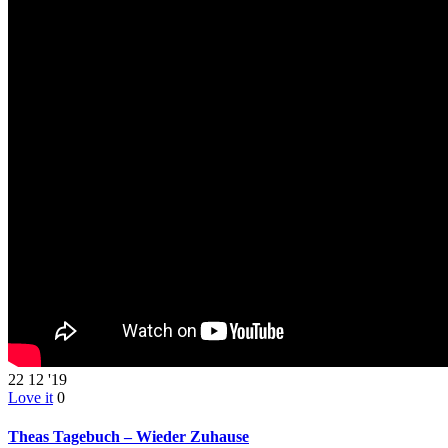
22
12 '19
Love it
0
Theas Tagebuch – Wieder Zuhause