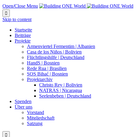
Open/Close Menu

Skip to content
Startseite
Beiträge
Projekte
Armenviertel Fermentim | Albanien
Casa de los Niños | Bolivien
Flüchtlingshilfe | Deutschland
HandS | Bosnien
Rede Rua | Brasilien
SOS Bihać | Bosnien
Projektarchiv
Christo Rey | Bolivien
NATRAS | Nicaragua
Seelenbeben | Deutschland
Spenden
Über uns
Vorstand
Mitgliedschaft
Satzung
