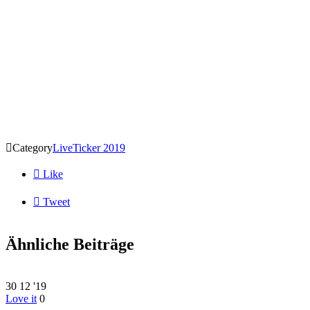

Category
LiveTicker 2019

Like

Tweet
Ähnliche Beiträge
30
12 '19
Love it
0