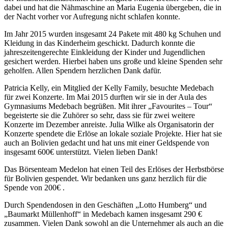
dabei und hat die Nähmaschine an Maria Eugenia übergeben, die in
der Nacht vorher vor Aufregung nicht schlafen konnte.
Im Jahr 2015 wurden insgesamt 24 Pakete mit 480 kg Schuhen und
Kleidung in das Kinderheim geschickt. Dadurch konnte die
jahreszeitengerechte Einkleidung der Kinder und Jugendlichen
gesichert werden. Hierbei haben uns große und kleine Spenden sehr
geholfen. Allen Spendern herzlichen Dank dafür.
Patricia Kelly, ein Mitglied der Kelly Family, besuchte Medebach
für zwei Konzerte. Im Mai 2015 durften wir sie in der Aula des
Gymnasiums Medebach begrüßen. Mit ihrer „Favourites – Tour“
begeisterte sie die Zuhörer so sehr, dass sie für zwei weitere
Konzerte im Dezember anreiste. Julia Wilke als Organisatorin der
Konzerte spendete die Erlöse an lokale soziale Projekte. Hier hat sie
auch an Bolivien gedacht und hat uns mit einer Geldspende von
insgesamt 600€ unterstützt. Vielen lieben Dank!
Das Börsenteam Medelon hat einen Teil des Erlöses der Herbstbörse
für Bolivien gespendet. Wir bedanken uns ganz herzlich für die
Spende von 200€ .
Durch Spendendosen in den Geschäften „Lotto Humberg“ und
„Baumarkt Müllenhoff“ in Medebach kamen insgesamt 290 €
zusammen. Vielen Dank sowohl an die Unternehmer als auch an die