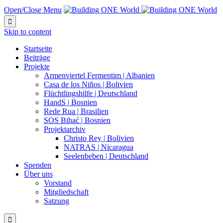
Open/Close Menu

Skip to content
Startseite
Beiträge
Projekte
Armenviertel Fermentim | Albanien
Casa de los Niños | Bolivien
Flüchtlingshilfe | Deutschland
HandS | Bosnien
Rede Rua | Brasilien
SOS Bihać | Bosnien
Projektarchiv
Christo Rey | Bolivien
NATRAS | Nicaragua
Seelenbeben | Deutschland
Spenden
Über uns
Vorstand
Mitgliedschaft
Satzung
