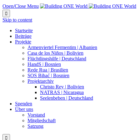
Open/Close Menu

Skip to content
Startseite
Beiträge
Projekte
Armenviertel Fermentim | Albanien
Casa de los Niños | Bolivien
Flüchtlingshilfe | Deutschland
HandS | Bosnien
Rede Rua | Brasilien
SOS Bihać | Bosnien
Projektarchiv
Christo Rey | Bolivien
NATRAS | Nicaragua
Seelenbeben | Deutschland
Spenden
Über uns
Vorstand
Mitgliedschaft
Satzung
