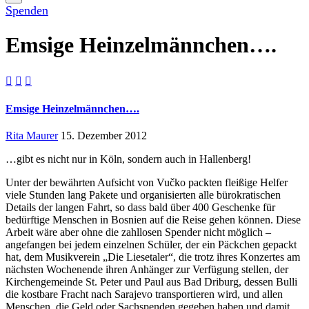
Spenden
Emsige Heinzelmännchen….



Emsige Heinzelmännchen….
Rita Maurer
15. Dezember 2012
…gibt es nicht nur in Köln, sondern auch in Hallenberg!
Unter der bewährten Aufsicht von Vučko packten fleißige Helfer
viele Stunden lang Pakete und organisierten alle bürokratischen
Details der langen Fahrt, so dass bald über 400 Geschenke für
bedürftige Menschen in Bosnien auf die Reise gehen können. Diese
Arbeit wäre aber ohne die zahllosen Spender nicht möglich –
angefangen bei jedem einzelnen Schüler, der ein Päckchen gepackt
hat, dem Musikverein „Die Liesetaler“, die trotz ihres Konzertes am
nächsten Wochenende ihren Anhänger zur Verfügung stellen, der
Kirchengemeinde St. Peter und Paul aus Bad Driburg, dessen Bulli
die kostbare Fracht nach Sarajevo transportieren wird, und allen
Menschen, die Geld oder Sachspenden gegeben haben und damit