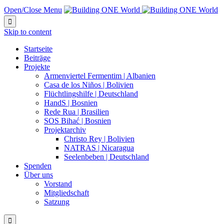
Open/Close Menu

Skip to content
Startseite
Beiträge
Projekte
Armenviertel Fermentim | Albanien
Casa de los Niños | Bolivien
Flüchtlingshilfe | Deutschland
HandS | Bosnien
Rede Rua | Brasilien
SOS Bihać | Bosnien
Projektarchiv
Christo Rey | Bolivien
NATRAS | Nicaragua
Seelenbeben | Deutschland
Spenden
Über uns
Vorstand
Mitgliedschaft
Satzung
