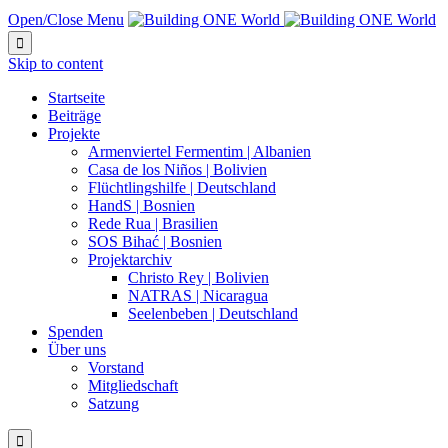
Open/Close Menu

Skip to content
Startseite
Beiträge
Projekte
Armenviertel Fermentim | Albanien
Casa de los Niños | Bolivien
Flüchtlingshilfe | Deutschland
HandS | Bosnien
Rede Rua | Brasilien
SOS Bihać | Bosnien
Projektarchiv
Christo Rey | Bolivien
NATRAS | Nicaragua
Seelenbeben | Deutschland
Spenden
Über uns
Vorstand
Mitgliedschaft
Satzung
