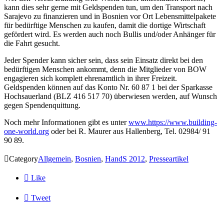
kann dies sehr gerne mit Geldspenden tun, um den Transport nach
Sarajevo zu finanzieren und in Bosnien vor Ort Lebensmittelpakete
für bedürftige Menschen zu kaufen, damit die dortige Wirtschaft
gefördert wird. Es werden auch noch Bullis und/oder Anhänger für
die Fahrt gesucht.
Jeder Spender kann sicher sein, dass sein Einsatz direkt bei den
bedürftigen Menschen ankommt, denn die Mitglieder von BOW
engagieren sich komplett ehrenamtlich in ihrer Freizeit.
Geldspenden können auf das Konto Nr. 60 87 1 bei der Sparkasse
Hochsauerland (BLZ 416 517 70) überwiesen werden, auf Wunsch
gegen Spendenquittung.
Noch mehr Informationen gibt es unter
www.https://www.building-
one-world.org
oder bei R. Maurer aus Hallenberg, Tel. 02984/ 91
90 89.

Category
Allgemein
,
Bosnien
,
HandS 2012
,
Presseartikel

Like

Tweet