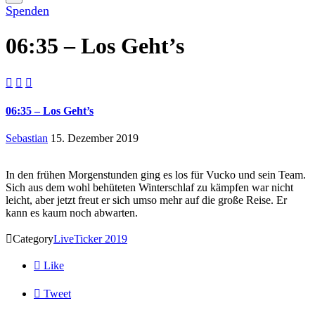
Spenden
06:35 – Los Geht’s



06:35 – Los Geht’s
Sebastian
15. Dezember 2019
In den frühen Morgenstunden ging es los für Vucko und sein Team.
Sich aus dem wohl behüteten Winterschlaf zu kämpfen war nicht
leicht, aber jetzt freut er sich umso mehr auf die große Reise. Er
kann es kaum noch abwarten.

Category
LiveTicker 2019

Like

Tweet