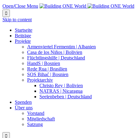
Open/Close Menu

Skip to content
Startseite
Beiträge
Projekte
Armenviertel Fermentim | Albanien
Casa de los Niños | Bolivien
Flüchtlingshilfe | Deutschland
HandS | Bosnien
Rede Rua | Brasilien
SOS Bihać | Bosnien
Projektarchiv
Christo Rey | Bolivien
NATRAS | Nicaragua
Seelenbeben | Deutschland
Spenden
Über uns
Vorstand
Mitgliedschaft
Satzung
