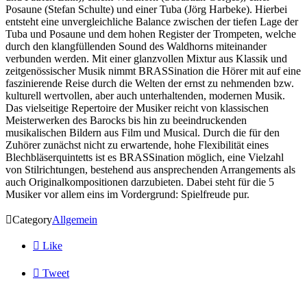
Posaune (Stefan Schulte) und einer Tuba (Jörg Harbeke). Hierbei
entsteht eine unvergleichliche Balance zwischen der tiefen Lage der
Tuba und Posaune und dem hohen Register der Trompeten, welche
durch den klangfüllenden Sound des Waldhorns miteinander
verbunden werden. Mit einer glanzvollen Mixtur aus Klassik und
zeitgenössischer Musik nimmt BRASSination die Hörer mit auf eine
faszinierende Reise durch die Welten der ernst zu nehmenden bzw.
kulturell wertvollen, aber auch unterhaltenden, modernen Musik.
Das vielseitige Repertoire der Musiker reicht von klassischen
Meisterwerken des Barocks bis hin zu beeindruckenden
musikalischen Bildern aus Film und Musical. Durch die für den
Zuhörer zunächst nicht zu erwartende, hohe Flexibilität eines
Blechbläserquintetts ist es BRASSination möglich, eine Vielzahl
von Stilrichtungen, bestehend aus ansprechenden Arrangements als
auch Originalkompositionen darzubieten. Dabei steht für die 5
Musiker vor allem eins im Vordergrund: Spielfreude pur.

Category
Allgemein

Like

Tweet