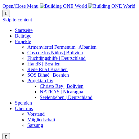
Open/Close Menu

Skip to content
Startseite
Beiträge
Projekte
Armenviertel Fermentim | Albanien
Casa de los Niños | Bolivien
Flüchtlingshilfe | Deutschland
HandS | Bosnien
Rede Rua | Brasilien
SOS Bihać | Bosnien
Projektarchiv
Christo Rey | Bolivien
NATRAS | Nicaragua
Seelenbeben | Deutschland
Spenden
Über uns
Vorstand
Mitgliedschaft
Satzung
