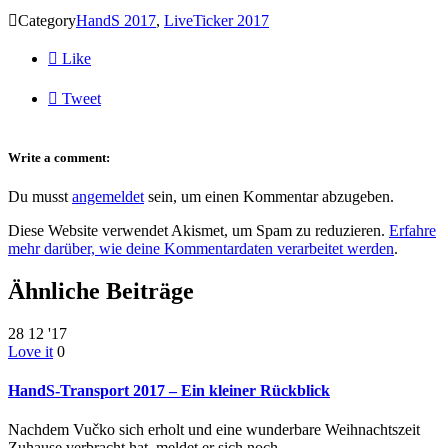

Category
HandS 2017
,
LiveTicker 2017

Like

Tweet
Write a comment:
Du musst
angemeldet
sein, um einen Kommentar abzugeben.
Diese Website verwendet Akismet, um Spam zu reduzieren.
Erfahre
mehr darüber, wie deine Kommentardaten verarbeitet werden
.
Ähnliche Beiträge
28
12 '17
Love it
0
HandS-Transport 2017 – Ein kleiner Rückblick
Nachdem Vučko sich erholt und eine wunderbare Weihnachtszeit
Zuhause verbracht hat, meldet er sich noch…