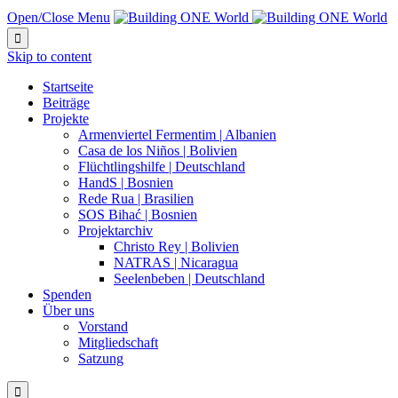
Open/Close Menu

Skip to content
Startseite
Beiträge
Projekte
Armenviertel Fermentim | Albanien
Casa de los Niños | Bolivien
Flüchtlingshilfe | Deutschland
HandS | Bosnien
Rede Rua | Brasilien
SOS Bihać | Bosnien
Projektarchiv
Christo Rey | Bolivien
NATRAS | Nicaragua
Seelenbeben | Deutschland
Spenden
Über uns
Vorstand
Mitgliedschaft
Satzung
