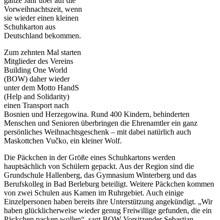
ganze Jahr über auf die
Vorweihnachtszeit, wenn
sie wieder einen kleinen
Schuhkarton aus
Deutschland bekommen.
Zum zehnten Mal starten
Mitglieder des Vereins
Building One World
(BOW) daher wieder
unter dem Motto HandS
(Help and Solidarity)
einen Transport nach
Bosnien und Herzegowina. Rund 400 Kindern, behinderten
Menschen und Senioren überbringen die Ehrenamtler ein ganz
persönliches Weihnachtsgeschenk – mit dabei natürlich auch
Maskottchen Vučko, ein kleiner Wolf.
Die Päckchen in der Größe eines Schuhkartons werden
hauptsächlich von Schülern gepackt. Aus der Region sind die
Grundschule Hallenberg, das Gymnasium Winterberg und das
Berufskolleg in Bad Berleburg beteiligt. Weitere Päckchen kommen
von zwei Schulen aus Kamen im Ruhrgebiet. Auch einige
Einzelpersonen haben bereits ihre Unterstützung angekündigt. „Wir
haben glücklicherweise wieder genug Freiwillige gefunden, die ein
Päckchen packen wollen“, sagt BOW-Vorsitzender Sebastian