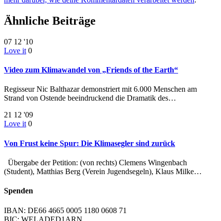
Ähnliche Beiträge
07
12 '10
Love it
0
Video zum Klimawandel von „Friends of the Earth“
Regisseur Nic Balthazar demonstriert mit 6.000 Menschen am
Strand von Ostende beeindruckend die Dramatik des…
21
12 '09
Love it
0
Von Frust keine Spur: Die Klimasegler sind zurück
Übergabe der Petition: (von rechts) Clemens Wingenbach
(Student), Matthias Berg (Verein Jugendsegeln), Klaus Milke…
Spenden
IBAN: DE66 4665 0005 1180 0608 71
BIC: WELADED1ARN