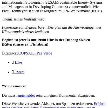
internationalen Studiengang SESAM(Sustainable Energy Systems
and Management in Developing Countries) verantwortlich. Wie
Prof. Hohmeyer ist auch er Mitglied im UN- Weltklimarat (IPCC).
Thema seines Vortrags wird:
Potenziale von Erneuerbaren Energien um die Auswirkungen des
Klimawandels abzuschwächen
Beginn ist jeweils um 19:00 Uhr in der Duborg Skolen
(Ritterstrasse 27, Flensburg)

Category
COPSAIL
,
Paz Verde

Like

Tweet
Write a comment:
Du musst
angemeldet
sein, um einen Kommentar abzugeben.
Diese Website verwendet Akismet, um Spam zu reduzieren.
Erfahre
mehr darüber, wie deine Kommentardaten verarbeitet werden
.