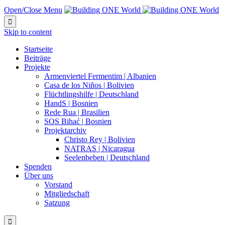
Open/Close Menu

Skip to content
Startseite
Beiträge
Projekte
Armenviertel Fermentim | Albanien
Casa de los Niños | Bolivien
Flüchtlingshilfe | Deutschland
HandS | Bosnien
Rede Rua | Brasilien
SOS Bihać | Bosnien
Projektarchiv
Christo Rey | Bolivien
NATRAS | Nicaragua
Seelenbeben | Deutschland
Spenden
Über uns
Vorstand
Mitgliedschaft
Satzung
