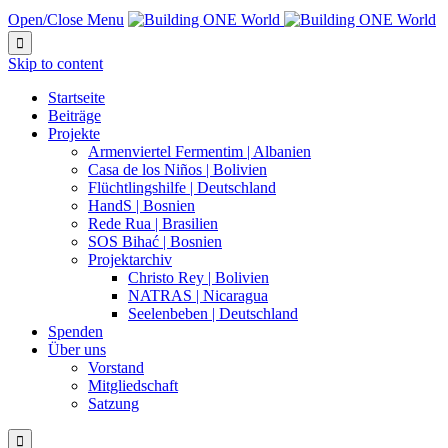
Open/Close Menu

Skip to content
Startseite
Beiträge
Projekte
Armenviertel Fermentim | Albanien
Casa de los Niños | Bolivien
Flüchtlingshilfe | Deutschland
HandS | Bosnien
Rede Rua | Brasilien
SOS Bihać | Bosnien
Projektarchiv
Christo Rey | Bolivien
NATRAS | Nicaragua
Seelenbeben | Deutschland
Spenden
Über uns
Vorstand
Mitgliedschaft
Satzung
