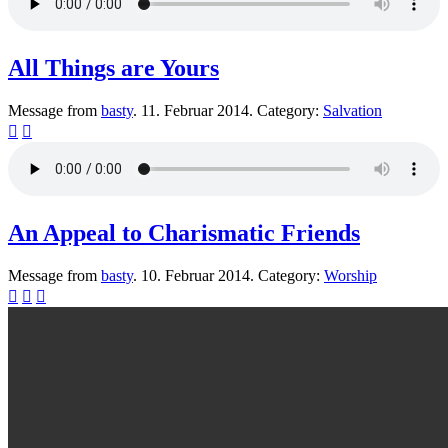
All Things are Yours
Message from
basty
. 11. Februar 2014. Category:
Salvation


An Appeal to Charismatic Friends
Message from
basty
. 10. Februar 2014. Category:
Worship


