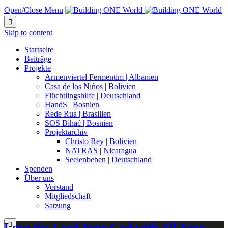
Open/Close Menu

Skip to content
Startseite
Beiträge
Projekte
Armenviertel Fermentim | Albanien
Casa de los Niños | Bolivien
Flüchtlingshilfe | Deutschland
HandS | Bosnien
Rede Rua | Brasilien
SOS Bihać | Bosnien
Projektarchiv
Christo Rey | Bolivien
NATRAS | Nicaragua
Seelenbeben | Deutschland
Spenden
Über uns
Vorstand
Mitgliedschaft
Satzung
Love the Lord Your God with All Your
