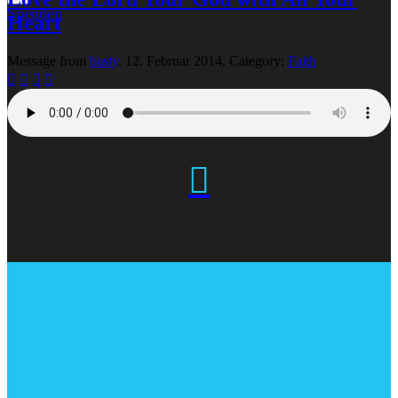
Spenden
Heart
Message from
basty
. 12. Februar 2014. Category:
Faith




