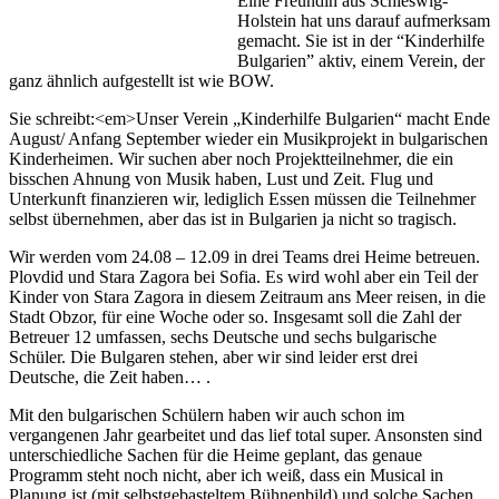
Eine Freundin aus Schleswig-
Holstein hat uns darauf aufmerksam
gemacht. Sie ist in der “Kinderhilfe
Bulgarien” aktiv, einem Verein, der
ganz ähnlich aufgestellt ist wie BOW.
Sie schreibt:<em>Unser Verein „Kinderhilfe Bulgarien“ macht Ende
August/ Anfang September wieder ein Musikprojekt in bulgarischen
Kinderheimen. Wir suchen aber noch Projektteilnehmer, die ein
bisschen Ahnung von Musik haben, Lust und Zeit. Flug und
Unterkunft finanzieren wir, lediglich Essen müssen die Teilnehmer
selbst übernehmen, aber das ist in Bulgarien ja nicht so tragisch.
Wir werden vom 24.08 – 12.09 in drei Teams drei Heime betreuen.
Plovdid und Stara Zagora bei Sofia. Es wird wohl aber ein Teil der
Kinder von Stara Zagora in diesem Zeitraum ans Meer reisen, in die
Stadt Obzor, für eine Woche oder so. Insgesamt soll die Zahl der
Betreuer 12 umfassen, sechs Deutsche und sechs bulgarische
Schüler. Die Bulgaren stehen, aber wir sind leider erst drei
Deutsche, die Zeit haben… .
Mit den bulgarischen Schülern haben wir auch schon im
vergangenen Jahr gearbeitet und das lief total super. Ansonsten sind
unterschiedliche Sachen für die Heime geplant, das genaue
Programm steht noch nicht, aber ich weiß, dass ein Musical in
Planung ist (mit selbstgebasteltem Bühnenbild) und solche Sachen.