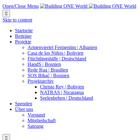
Open/Close Menu

Skip to content
Startseite
Beiträge
Projekte
Armenviertel Fermentim | Albanien
Casa de los Niños | Bolivien
Flüchtlingshilfe | Deutschland
HandS | Bosnien
Rede Rua | Brasilien
SOS Bihać | Bosnien
Projektarchiv
Christo Rey | Bolivien
NATRAS | Nicaragua
Seelenbeben | Deutschland
Spenden
Über uns
Vorstand
Mitgliedschaft
Satzung
