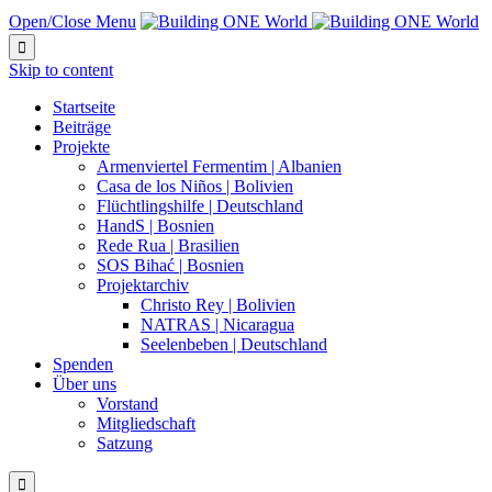
Open/Close Menu

Skip to content
Startseite
Beiträge
Projekte
Armenviertel Fermentim | Albanien
Casa de los Niños | Bolivien
Flüchtlingshilfe | Deutschland
HandS | Bosnien
Rede Rua | Brasilien
SOS Bihać | Bosnien
Projektarchiv
Christo Rey | Bolivien
NATRAS | Nicaragua
Seelenbeben | Deutschland
Spenden
Über uns
Vorstand
Mitgliedschaft
Satzung
