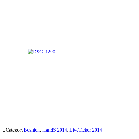
.

Category
Bosnien
,
HandS 2014
,
LiveTicker 2014