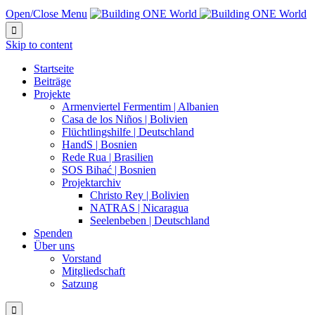
Open/Close Menu

Skip to content
Startseite
Beiträge
Projekte
Armenviertel Fermentim | Albanien
Casa de los Niños | Bolivien
Flüchtlingshilfe | Deutschland
HandS | Bosnien
Rede Rua | Brasilien
SOS Bihać | Bosnien
Projektarchiv
Christo Rey | Bolivien
NATRAS | Nicaragua
Seelenbeben | Deutschland
Spenden
Über uns
Vorstand
Mitgliedschaft
Satzung
