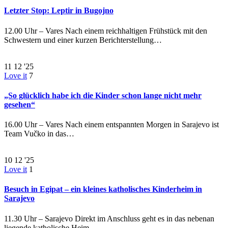
Letzter Stop: Leptir in Bugojno
12.00 Uhr – Vares Nach einem reichhaltigen Frühstück mit den
Schwestern und einer kurzen Berichterstellung…
11
12 '25
Love it
7
„So glücklich habe ich die Kinder schon lange nicht mehr
gesehen“
16.00 Uhr – Vares Nach einem entspannten Morgen in Sarajevo ist
Team Vučko in das…
10
12 '25
Love it
1
Besuch in Egipat – ein kleines katholisches Kinderheim in
Sarajevo
11.30 Uhr – Sarajevo Direkt im Anschluss geht es in das nebenan
liegende katholische Heim…